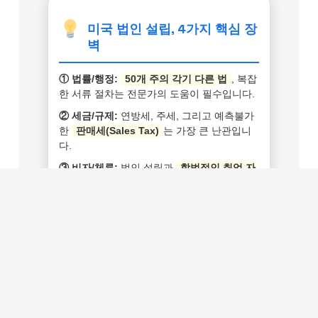
미국 법인 설립, 4가지 핵심 장
벽
① 법률/행정:
50개 주의 각기 다른 법
, 복잡
한 서류 절차는 전문가의 도움이 필수입니다.
② 세금/규제:
연방세, 주세, 그리고 예측불가
한
판매세(Sales Tax)
는 가장 큰 난관입니
다.
③ 비자/체류:
법인 설립과
합법적인 취업 자
격
은 별개의 문제이며, 증명이 매우 까다롭습
니다.
④ 문화/시장:
한국에서의 성공이 보장되지 않
으며,
현지화 및 노동법 이해
가 중요합니다.
철저한 사전 준비와 전문가의 도움이 성공의
열쇠입니다.