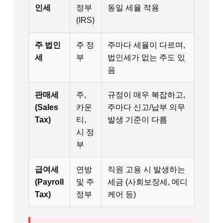
인세
정부
동일 세율 적용
(IRS)
주 법인
주 정
주마다 세율이 다르며,
세
부
법인세가 없는 주도 있
음
판매세
주,
규정이 매우 복잡하고,
(Sales
카운
주마다 신고/납부 의무
Tax)
티,
발생 기준이 다름
시 정
부
급여세
연방
직원 고용 시 발생하는
(Payroll
및 주
세금 (사회보장세, 메디
Tax)
정부
케어 등)