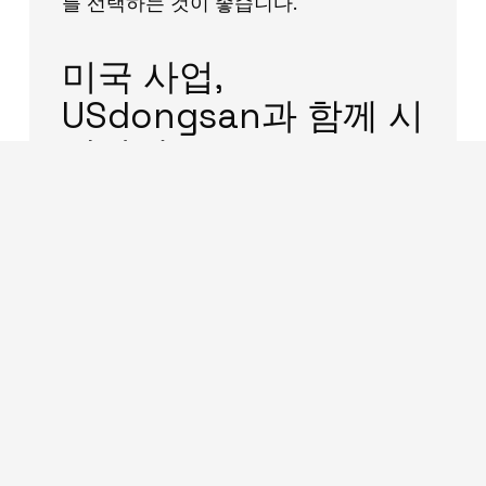
를 선택하는 것이 좋습니다.
미국 사업,
USdongsan과 함께 시
작하세요
USdongsan은 텍사스 달라스를 기반으로
미국 법인 설립·EIN·은행계좌·세금·아마존
진출까지 한국어로 원스톱 지원합니다. 복
잡한 절차, 전문가와 함께라면 훨씬 쉬워
집니다.
무료 상담 문의하기