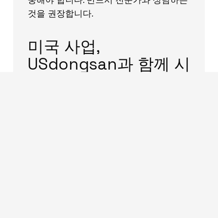
것을 권장합니다.
미국 사업,
USdongsan과 함께 시
작하세요
USdongsan은 텍사스 달라스를 기반으로
미국 법인 설립·EIN·은행계좌·세금·아마존
진출까지 한국어로 원스톱 지원합니다. 복
잡한 절차, 전문가와 함께라면 훨씬 쉬워
집니다.
무료 상담 문의하기