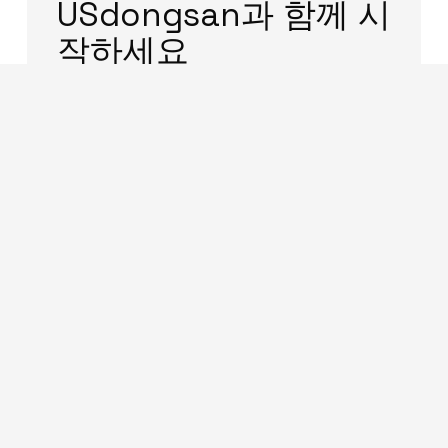
USdongsan과 함께 시
작하세요
USdongsan은 텍사스 달라스를 기반으로
미국 법인 설립·EIN·은행계좌·세금·아마존
진출까지 한국어로 원스톱 지원합니다. 복
잡한 절차, 전문가와 함께라면 훨씬 쉬워
집니다.
무료 상담 문의하기