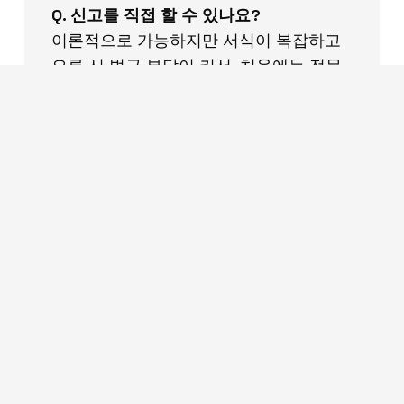
Q. 신고를 직접 할 수 있나요?
이론적으로 가능하지만 서식이 복잡하고
오류 시 벌금 부담이 커서, 처음에는 전문
가의 도움을 받는 것이 안전합니다.
미국 사업,
USdongsan과 함께 시
작하세요
USdongsan은 텍사스 달라스를 기반으로
미국 법인 설립·EIN·은행계좌·세금·아마존
진출까지 한국어로 원스톱 지원합니다. 복
잡한 절차, 전문가와 함께라면 훨씬 쉬워
집니다.
무료 상담 문의하기